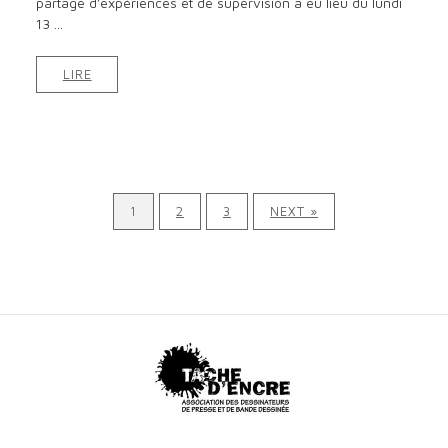
partage d’expériences et de supervision a eu lieu du lundi
13 ...
LIRE
1
2
3
NEXT »