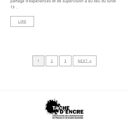
partage d’expériences et de supervision a eu lieu du lundi
13 ...
LIRE
1
2
3
NEXT »