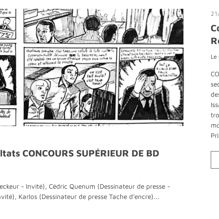
21
C
R
Le
CO
se
de
Is
tr
mo
Pr
sultats CONCOURS SUPÉRIEUR DE BD
ckeur - Invité), Cédric Quenum (Dessinateur de presse -
nvité), Karlos (Dessinateur de presse Tache d’encre)...