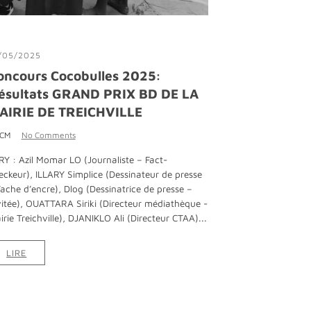
/05/2025
oncours Cocobulles 2025:
ésultats GRAND PRIX BD DE LA
AIRIE DE TREICHVILLE
 CM
No Comments
RY : Azil Momar LO (Journaliste – Fact-
eckeur), ILLARY Simplice (Dessinateur de presse
Tache d’encre), Dlog (Dessinatrice de presse –
vitée), OUATTARA Siriki (Directeur médiathèque -
irie Treichville), DJANIKLO Ali (Directeur CTAA)...
LIRE