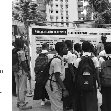
ES
E
on