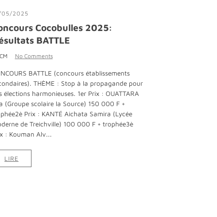
/05/2025
oncours Cocobulles 2025:
ésultats BATTLE
 CM
No Comments
NCOURS BATTLE (concours établissements
condaires). THÈME : Stop à la propagande pour
s élections harmonieuses. 1er Prix : OUATTARA
sa (Groupe scolaire la Source) 150 000 F +
ophée2è Prix : KANTÉ Aichata Samira (Lycée
derne de Treichville) 100 000 F + trophée3è
ix : Kouman Alv...
LIRE