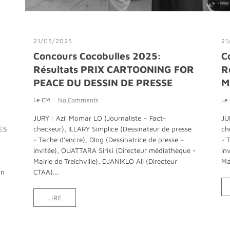
21/05/2025
21
Concours Cocobulles 2025:
C
Résultats PRIX CARTOONING FOR
R
PEACE DU DESSIN DE PRESSE
M
Le CM
No Comments
Le
JURY : Azil Momar LO (Journaliste – Fact-
JU
ES
checkeur), ILLARY Simplice (Dessinateur de presse
ch
E
- Tache d’encre), Dlog (Dessinatrice de presse –
- 
invitée), OUATTARA Siriki (Directeur médiathèque -
in
Mairie de Treichville), DJANIKLO Ali (Directeur
Ma
on
CTAA)...
LIRE