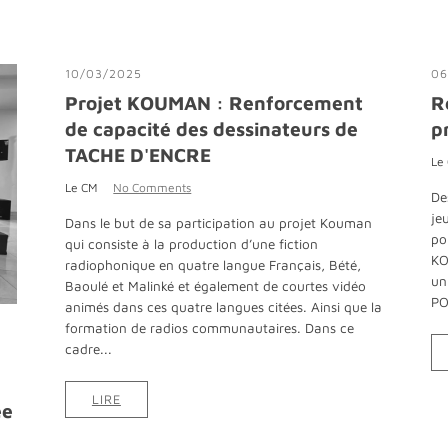
10/03/2025
06
Projet KOUMAN : Renforcement
R
de capacité des dessinateurs de
p
TACHE D'ENCRE
Le
Le CM
No Comments
De
je
Dans le but de sa participation au projet Kouman
po
qui consiste à la production d’une fiction
KO
radiophonique en quatre langue Français, Bété,
un
Baoulé et Malinké et également de courtes vidéo
PO
animés dans ces quatre langues citées. Ainsi que la
formation de radios communautaires. Dans ce
cadre...
LIRE
ée