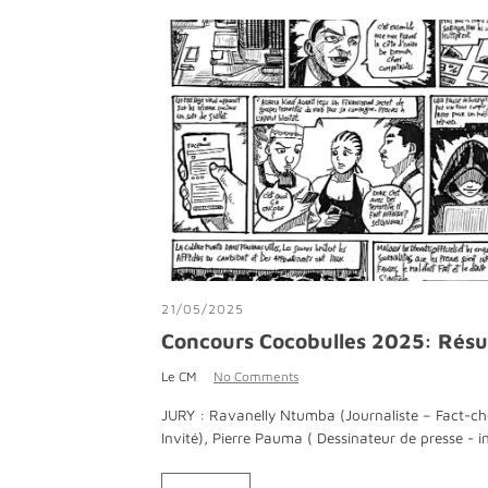
21/05/2025
Concours Cocobulles 2025: Ré
Le CM
No Comments
JURY : Ravanelly Ntumba (Journaliste – Fact-che
Invité), Pierre Pauma ( Dessinateur de presse - i