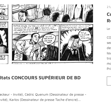
21
C
R
Le
CO
se
de
Is
tr
mo
Pr
sultats CONCOURS SUPÉRIEUR DE BD
ckeur - Invité), Cédric Quenum (Dessinateur de presse -
nvité), Karlos (Dessinateur de presse Tache d’encre)...