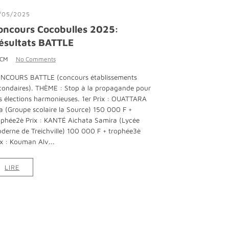
/05/2025
oncours Cocobulles 2025:
ésultats BATTLE
 CM
No Comments
NCOURS BATTLE (concours établissements
condaires). THÈME : Stop à la propagande pour
s élections harmonieuses. 1er Prix : OUATTARA
sa (Groupe scolaire la Source) 150 000 F +
ophée2è Prix : KANTÉ Aichata Samira (Lycée
derne de Treichville) 100 000 F + trophée3è
ix : Kouman Alv...
LIRE