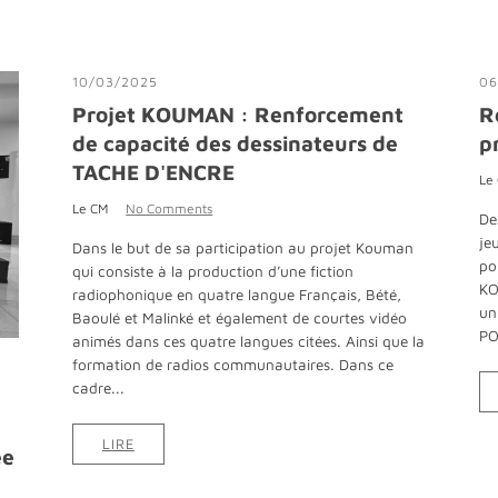
10/03/2025
06
Projet KOUMAN : Renforcement
R
de capacité des dessinateurs de
p
TACHE D'ENCRE
Le
Le CM
No Comments
De
je
Dans le but de sa participation au projet Kouman
po
qui consiste à la production d’une fiction
KO
radiophonique en quatre langue Français, Bété,
un
Baoulé et Malinké et également de courtes vidéo
PO
animés dans ces quatre langues citées. Ainsi que la
formation de radios communautaires. Dans ce
cadre...
LIRE
ée