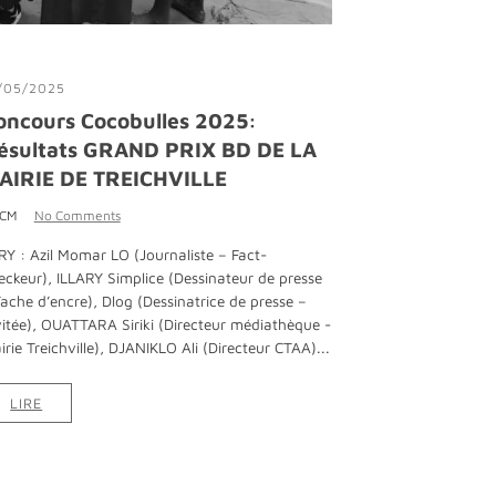
/05/2025
oncours Cocobulles 2025:
ésultats GRAND PRIX BD DE LA
AIRIE DE TREICHVILLE
 CM
No Comments
RY : Azil Momar LO (Journaliste – Fact-
eckeur), ILLARY Simplice (Dessinateur de presse
Tache d’encre), Dlog (Dessinatrice de presse –
vitée), OUATTARA Siriki (Directeur médiathèque -
irie Treichville), DJANIKLO Ali (Directeur CTAA)...
LIRE