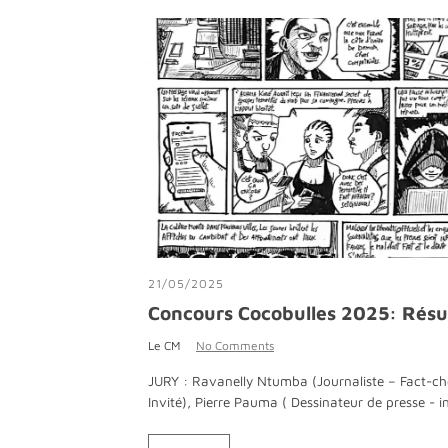
21/05/2025
Concours Cocobulles 2025: Ré
Le CM
No Comments
JURY : Ravanelly Ntumba (Journaliste – Fact-che
Invité), Pierre Pauma ( Dessinateur de presse - i