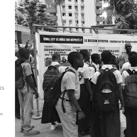
ES
E
on