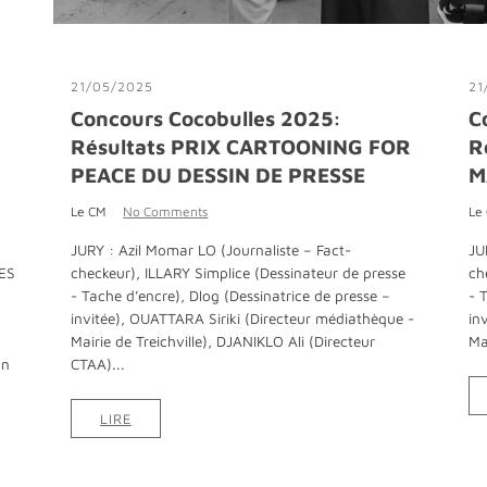
21/05/2025
21
Concours Cocobulles 2025:
C
Résultats PRIX CARTOONING FOR
R
PEACE DU DESSIN DE PRESSE
M
Le CM
No Comments
Le
JURY : Azil Momar LO (Journaliste – Fact-
JU
ES
checkeur), ILLARY Simplice (Dessinateur de presse
ch
E
- Tache d’encre), Dlog (Dessinatrice de presse –
- 
invitée), OUATTARA Siriki (Directeur médiathèque -
in
Mairie de Treichville), DJANIKLO Ali (Directeur
Ma
on
CTAA)...
LIRE