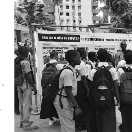
ES
E
on