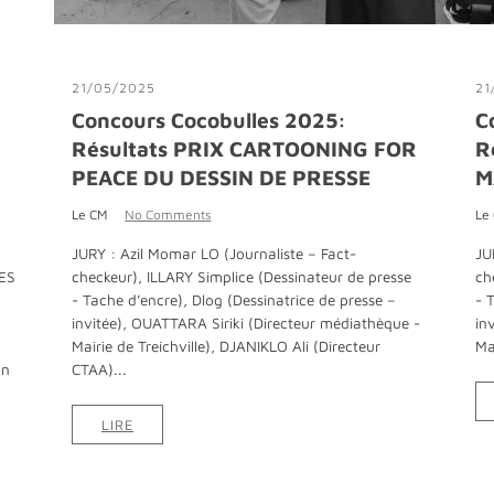
21/05/2025
21
Concours Cocobulles 2025:
C
Résultats PRIX CARTOONING FOR
R
PEACE DU DESSIN DE PRESSE
M
Le CM
No Comments
Le
JURY : Azil Momar LO (Journaliste – Fact-
JU
ES
checkeur), ILLARY Simplice (Dessinateur de presse
ch
E
- Tache d’encre), Dlog (Dessinatrice de presse –
- 
invitée), OUATTARA Siriki (Directeur médiathèque -
in
Mairie de Treichville), DJANIKLO Ali (Directeur
Ma
on
CTAA)...
LIRE