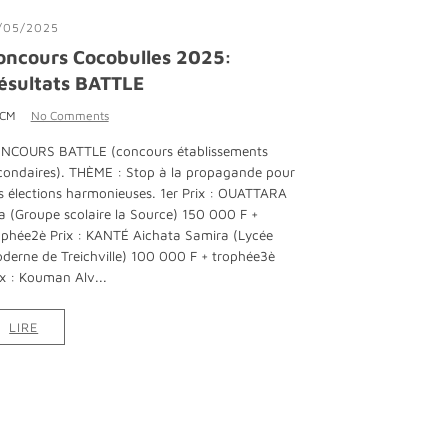
/05/2025
oncours Cocobulles 2025:
ésultats BATTLE
 CM
No Comments
NCOURS BATTLE (concours établissements
condaires). THÈME : Stop à la propagande pour
s élections harmonieuses. 1er Prix : OUATTARA
sa (Groupe scolaire la Source) 150 000 F +
ophée2è Prix : KANTÉ Aichata Samira (Lycée
derne de Treichville) 100 000 F + trophée3è
ix : Kouman Alv...
LIRE