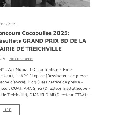
/05/2025
oncours Cocobulles 2025:
ésultats GRAND PRIX BD DE LA
AIRIE DE TREICHVILLE
 CM
No Comments
RY : Azil Momar LO (Journaliste – Fact-
eckeur), ILLARY Simplice (Dessinateur de presse
Tache d’encre), Dlog (Dessinatrice de presse –
vitée), OUATTARA Siriki (Directeur médiathèque -
irie Treichville), DJANIKLO Ali (Directeur CTAA)...
LIRE