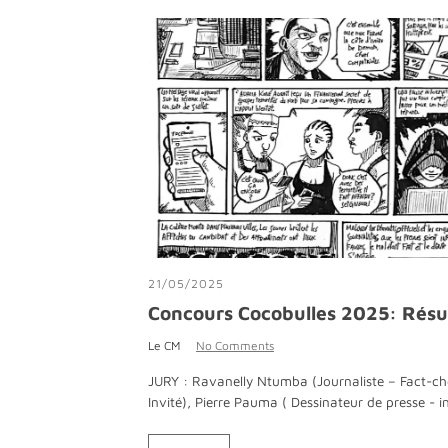
21/05/2025
Concours Cocobulles 2025: Ré
Le CM
No Comments
JURY : Ravanelly Ntumba (Journaliste – Fact-che
Invité), Pierre Pauma ( Dessinateur de presse - i