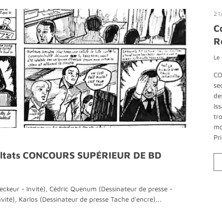
21
C
R
Le
CO
se
de
Is
tr
mo
Pr
sultats CONCOURS SUPÉRIEUR DE BD
ckeur - Invité), Cédric Quenum (Dessinateur de presse -
nvité), Karlos (Dessinateur de presse Tache d’encre)...